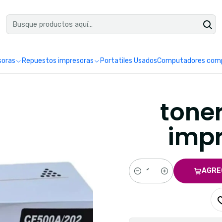
uéntranos en Google como Impretoner. Sedes: Pereira y Manizales.
Leer 
soras
Repuestos impresoras
Portatiles Usados
Computadores comp
tone
impr
AGRE
Cantidad