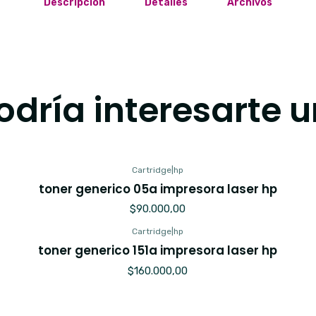
Descripción
Detalles
Archivos
dría interesarte u
Cartridge
|
hp
toner generico 05a impresora laser hp
$90.000,00
Cartridge
|
hp
toner generico 151a impresora laser hp
$160.000,00