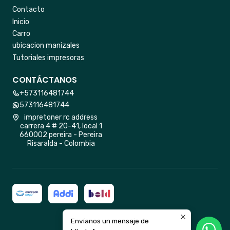
Contacto
Inicio
Carro
ubicacion manizales
Tutoriales impresoras
CONTÁCTANOS
+573116481744
573116481744
impretoner rc address
carrera 4 # 20-41, local 1
660002 pereira - Pereira
Risaralda - Colombia
Envíanos un mensaje de
2026 impretoner rc.