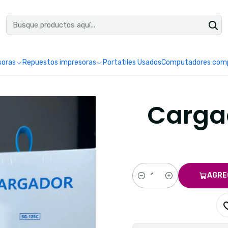
uéntranos en Google como Impretoner. Sedes: Pereira y Manizales.
Leer 
soras
Repuestos impresoras
Portatiles Usados
Computadores comp
Carga
AGRE
Cantidad