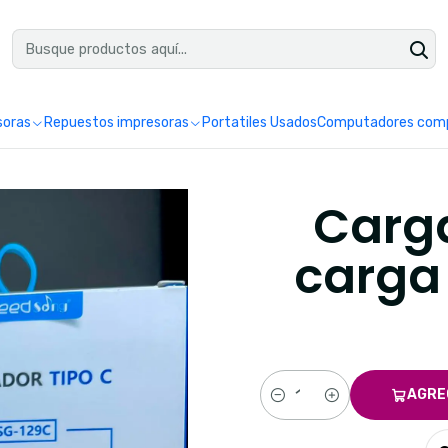
uéntranos en Google como Impretoner. Sedes: Pereira y Manizales.
Leer 
soras
Repuestos impresoras
Portatiles Usados
Computadores comp
Carga
carga
AGRE
Cantidad