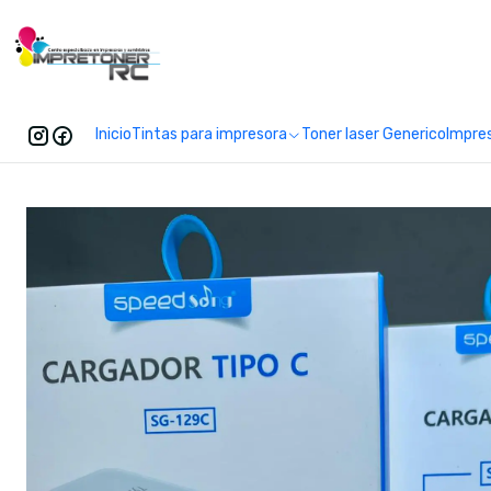
Enc
Inicio
Tintas para impresora
Toner laser Generico
Impre