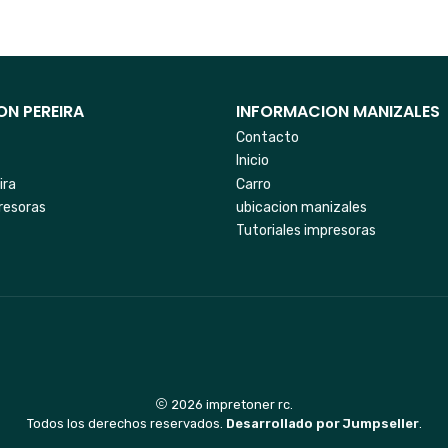
N PEREIRA
INFORMACION MANIZALES
Contacto
Inicio
ira
Carro
resoras
ubicacion manizales
Tutoriales impresoras
2026 impretoner rc.
Todos los derechos reservados.
Desarrollado por Jumpseller
.