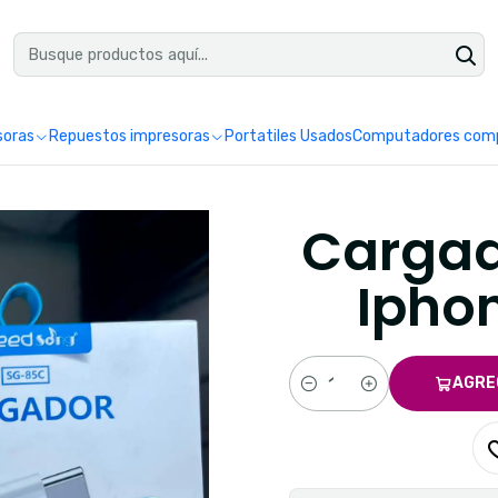
uéntranos en Google como Impretoner. Sedes: Pereira y Manizales.
Leer 
soras
Repuestos impresoras
Portatiles Usados
Computadores comp
Cargad
Ipho
AGRE
Cantidad