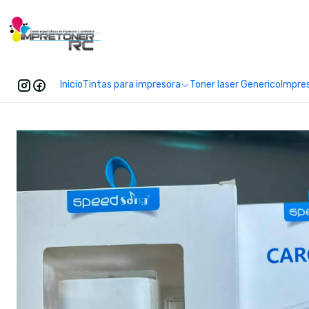
Enc
Inicio
Tintas para impresora
Toner laser Generico
Impre