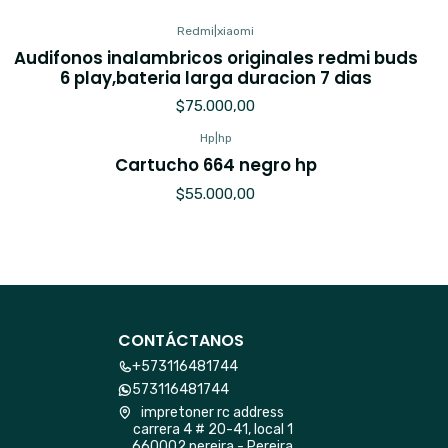
Redmi
|
xiaomi
Audifonos inalambricos originales redmi buds
6 play,bateria larga duracion 7 dias
$75.000,00
Hp
|
hp
Cartucho 664 negro hp
$55.000,00
CONTÁCTANOS
+573116481744
573116481744
impretoner rc address
carrera 4 # 20-41, local 1
660002 pereira - Pereira