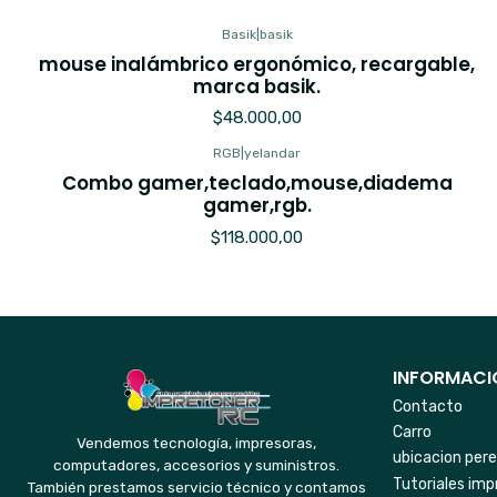
Basik
|
basik
mouse inalámbrico ergonómico, recargable,
marca basik.
$48.000,00
RGB
|
yelandar
Combo gamer,teclado,mouse,diadema
gamer,rgb.
$118.000,00
INFORMACIO
Contacto
Carro
Vendemos tecnología, impresoras,
ubicacion pere
computadores, accesorios y suministros.
Tutoriales imp
También prestamos servicio técnico y contamos