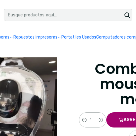
uéntranos en Google como Impretoner. Sedes: Pereira y Manizales.
Leer 
soras
Repuestos impresoras
Portatiles Usados
Computadores comp
Comb
mous
ma
AGRE
Cantidad