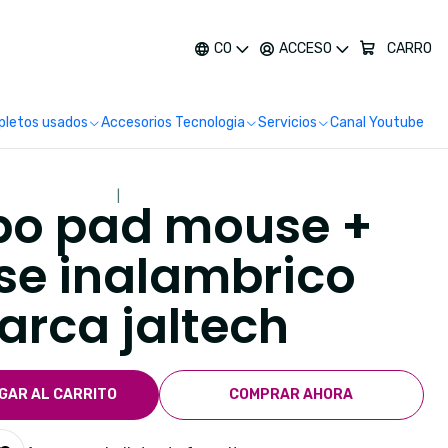
más
CO
ACCESO
CARRO
letos usados
Accesorios Tecnologia
Servicios
Canal Youtube
|
o pad mouse +
e inalambrico
rca jaltech
GAR AL CARRITO
COMPRAR AHORA