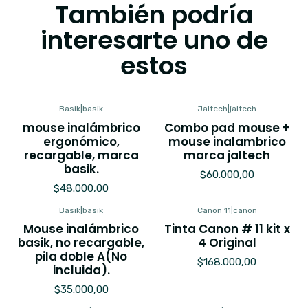
También podría
interesarte uno de
estos
Basik
|
basik
Jaltech
|
jaltech
mouse inalámbrico
Combo pad mouse +
ergonómico,
mouse inalambrico
recargable, marca
marca jaltech
basik.
$60.000,00
$48.000,00
Basik
|
basik
Canon 11
|
canon
Mouse inalámbrico
Tinta Canon # 11 kit x
basik, no recargable,
4 Original
pila doble A(No
$168.000,00
incluida).
$35.000,00