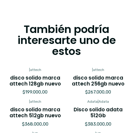
También podría
interesarte uno de
estos
|
attech
|
attech
disco solido marca
disco solido marca
attech 128gb nuevo
attech 256gb nuevo
$199.000,00
$267.000,00
|
attech
Adata
|
Adata
Agotado
disco solido marca
Disco solido adata
attech 512gb nuevo
512Gb
$368.000,00
$383.000,00