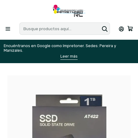
Encuéntranos en Google como Impretoner. Sedes: Pereira y
E
Manizales.
M
Leer más