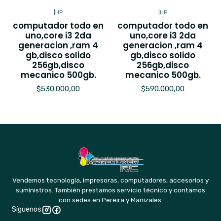
|
HP
|
HP
computador todo en
computador todo en
uno,core i3 2da
uno,core i3 2da
generacion ,ram 4
generacion ,ram 4
gb,disco solido
gb,disco solido
256gb,disco
256gb,disco
mecanico 500gb.
mecanico 500gb.
$530.000,00
$590.000,00
Vendemos tecnología, impresoras, computadores, accesorios y
suministros. También prestamos servicio técnico y contamos
con sedes en Pereira y Manizales.
Síguenos