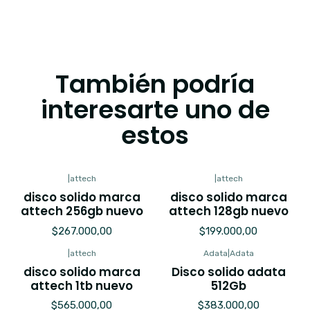
También podría
interesarte uno de
estos
|
attech
|
attech
disco solido marca
disco solido marca
attech 256gb nuevo
attech 128gb nuevo
$267.000,00
$199.000,00
|
attech
Adata
|
Adata
Agotado
disco solido marca
Disco solido adata
attech 1tb nuevo
512Gb
$565.000,00
$383.000,00