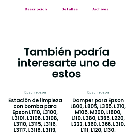
Descripción
Detalles
Archivos
También podría
interesarte uno de
estos
Epson
|
epson
Epson
|
epson
Estación de limpieza
Damper para Epson
con bomba para
L800, L805, L355, L210,
Epson L1110, L3100,
M105, M200, L1800,
L3101, L3106, L3108,
L110, L380, L365, L220,
L3110, L3115, L3116,
L222, L360, L366, L310,
L3117, L3118, L3119,
L111, L120, L130.