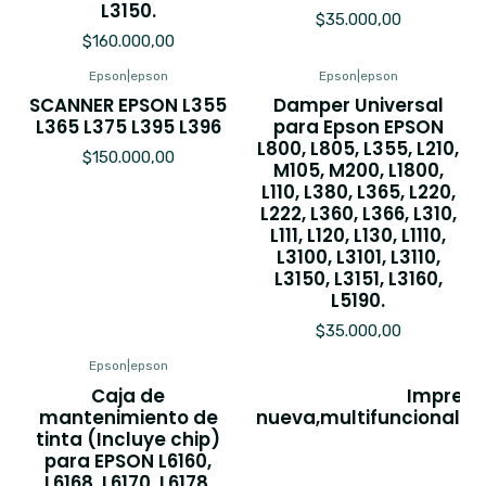
L3150.
$35.000,00
$160.000,00
Epson
|
epson
Epson
|
epson
SCANNER EPSON L355
Damper Universal
L365 L375 L395 L396
para Epson EPSON
L800, L805, L355, L210,
$150.000,00
M105, M200, L1800,
L110, L380, L365, L220,
L222, L360, L366, L310,
L111, L120, L130, L1110,
L3100, L3101, L3110,
L3150, L3151, L3160,
L5190.
$35.000,00
Epson
|
epson
E
Caja de
Impreso
mantenimiento de
nueva,multifuncional,es
tinta (Incluye chip)
para EPSON L6160,
$9
L6168, L6170, L6178,