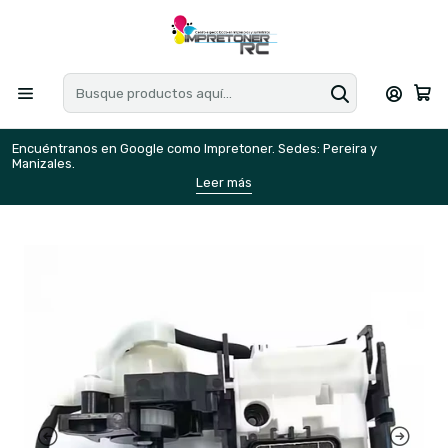
Encuéntranos en Google como Impretoner. Sedes: Pereira y
E
Manizales.
M
Leer más