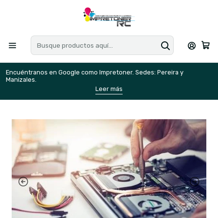
Encuéntranos en Google como Impretoner. Sedes: Pereira y
E
Manizales.
M
Leer más