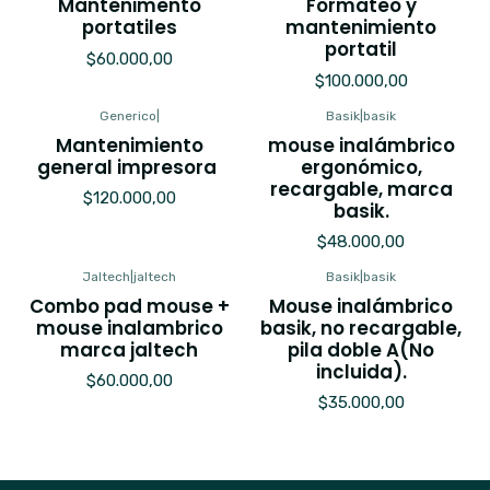
Mantenimento
Formateo y
portatiles
mantenimiento
portatil
$60.000,00
$100.000,00
Generico
|
Basik
|
basik
Mantenimiento
mouse inalámbrico
general impresora
ergonómico,
recargable, marca
$120.000,00
basik.
$48.000,00
Jaltech
|
jaltech
Basik
|
basik
Combo pad mouse +
Mouse inalámbrico
mouse inalambrico
basik, no recargable,
marca jaltech
pila doble A(No
incluida).
$60.000,00
$35.000,00