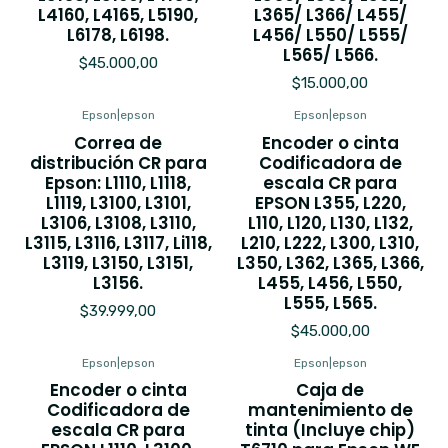
L4160, L4165, L5190,
L365/ L366/ L455/
L6178, L6198.
L456/ L550/ L555/
L565/ L566.
$45.000,00
$15.000,00
Epson
|
epson
Epson
|
epson
Correa de
Encoder o cinta
distribución CR para
Codificadora de
Epson: L1110, L1118,
escala CR para
L1119, L3100, L3101,
EPSON L355, L220,
L3106, L3108, L3110,
L110, L120, L130, L132,
L3115, L3116, L3117, Li118,
L210, L222, L300, L310,
L3119, L3150, L3151,
L350, L362, L365, L366,
L3156.
L455, L456, L550,
L555, L565.
$39.999,00
$45.000,00
Epson
|
epson
Epson
|
epson
Encoder o cinta
Caja de
Codificadora de
mantenimiento de
escala CR para
tinta (Incluye chip)