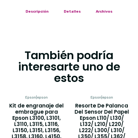
Descripción
Detalles
Archivos
También podría
interesarte uno de
estos
Epson
|
epson
Epson
|
epson
Kit de engranaje del
Resorte De Palanca
embrague para
Del Sensor Del Papel
Epson L3100, L3101,
Epson L110/ L130/
L3110, L3115, L3116,
L132/ L210/ L220/
L3150, L3151, L3156,
L222/ L300/ L310/
L3158, L3160, L4150,
L350/ L355/ L362/