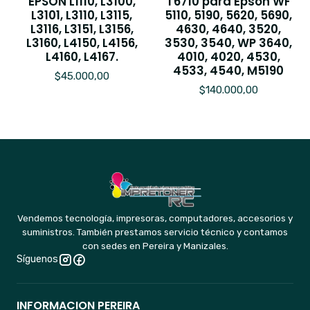
EPSON L1110, L3100,
T6710 para Epson WF
L3101, L3110, L3115,
5110, 5190, 5620, 5690,
L3116, L3151, L3156,
4630, 4640, 3520,
L3160, L4150, L4156,
3530, 3540, WP 3640,
L4160, L4167.
4010, 4020, 4530,
4533, 4540, M5190
$45.000,00
$140.000,00
Vendemos tecnología, impresoras, computadores, accesorios y
suministros. También prestamos servicio técnico y contamos
con sedes en Pereira y Manizales.
Síguenos
INFORMACION PEREIRA