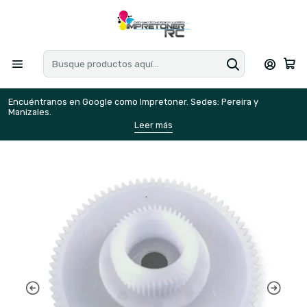
Encuéntranos en Google como Impretoner. Sedes: Pereira y
E
Manizales.
M
Leer más