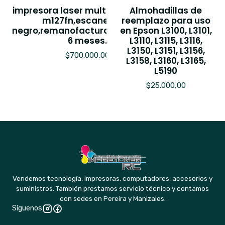
impresora laser multifuncional,hp
Almohadillas de
m127fn,escaner,solo
reemplazo para uso
negro,remanofacturada,garantia
en Epson L3100, L3101,
6 meses.
L3110, L3115, L3116,
L3150, L3151, L3156,
$700.000,00
L3158, L3160, L3165,
L5190
$25.000,00
Vendemos tecnología, impresoras, computadores, accesorios y
suministros. También prestamos servicio técnico y contamos
con sedes en Pereira y Manizales.
Síguenos