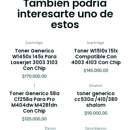
También podría
interesarte uno de
estos
|
cartridge
|
cartridge
Toner Generico
Toner W1510x 151x
W1450x 145x Para
Compatible Con
Laserjet 3003 3103
4003 4103 Con Chip
Con Chip
$145.000,00
$170.000,00
|
|
shalom
Toner Generico 58a
toner generico
Cf258a Para Pro
cc530a /410/380
M404dw M428fdn
shalom
Con Chip
$90.000,00
$125.000,00
|
Epson
Epson
|
epson