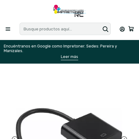
Encuéntranos en Google como Impretoner. Sedes: Pereira y
E
Manizales.
M
Leer más