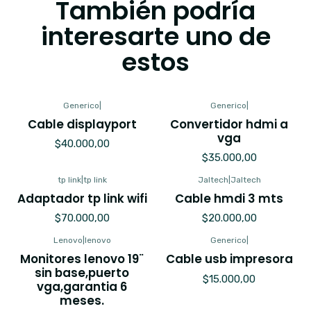
También podría
interesarte uno de
estos
Generico
|
Generico
|
Cable displayport
Convertidor hdmi a
vga
$40.000,00
$35.000,00
tp link
|
tp link
Jaltech
|
Jaltech
Adaptador tp link wifi
Cable hmdi 3 mts
$70.000,00
$20.000,00
Lenovo
|
lenovo
Generico
|
Monitores lenovo 19¨
Cable usb impresora
sin base,puerto
$15.000,00
vga,garantia 6
meses.