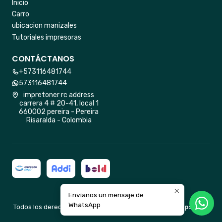
Inicio
Carro
ubicacion manizales
Tutoriales impresoras
CONTÁCTANOS
+573116481744
573116481744
impretoner rc address
carrera 4 # 20-41, local 1
660002 pereira - Pereira
Risaralda - Colombia
Envíanos un mensaje de
2026 impretoner rc.
WhatsApp
Todos los derechos reservados.
Desarrollado por Jumpseller
.